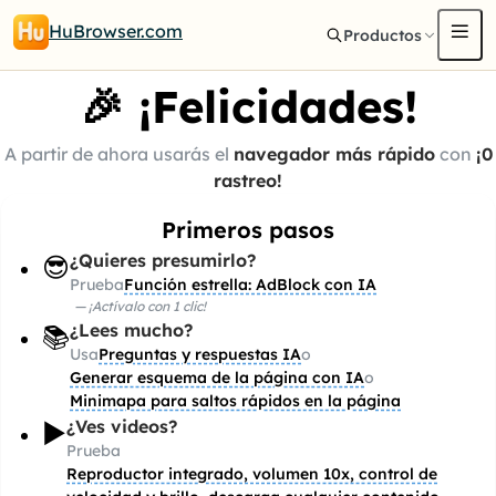
HuBrowser.com
Productos
🎉 ¡Felicidades!
A partir de ahora usarás el
navegador más rápido
con
¡0
rastreo!
Primeros pasos
¿Quieres presumirlo?
😎
Prueba
Función estrella: AdBlock con IA
—
¡Actívalo con 1 clic!
¿Lees mucho?
📚
Usa
Preguntas y respuestas IA
o
Generar esquema de la página con IA
o
Minimapa para saltos rápidos en la página
¿Ves videos?
▶️
Prueba
Reproductor integrado, volumen 10x, control de