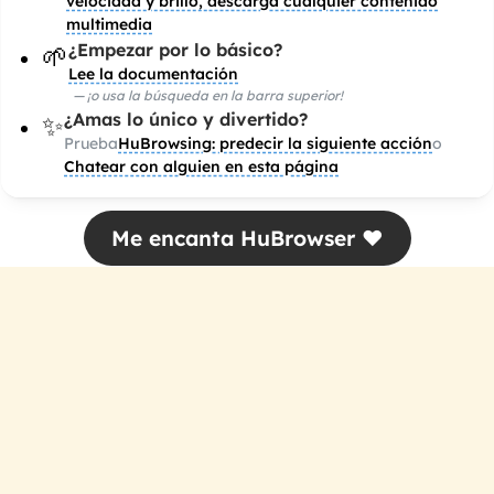
velocidad y brillo, descarga cualquier contenido
multimedia
¿Empezar por lo básico?
🌱
Lee la documentación
—
¡o usa la búsqueda en la barra superior!
¿Amas lo único y divertido?
✨
Prueba
HuBrowsing: predecir la siguiente acción
o
Chatear con alguien en esta página
Me encanta HuBrowser ❤️