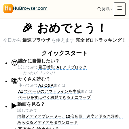
HuBrowser.com
製品
🎉 おめでとう！
今日から
最速ブラウザ
を使えます
完全ゼロトラッキング！
クイックスタート
誰かに自慢したい？
😎
試してみて
目玉機能: AI アドブロック
—
たった1クリックで！
たくさん読む？
📚
使ってみて
AI Q&A
または
AI でページのアウトラインを生成
または
ページをすばやく移動できるミニマップ
動画を見る？
▶️
試してみて
内蔵メディアプレーヤー、10倍音量、速度と明るさ調整、
あらゆるメディアをダウンロード