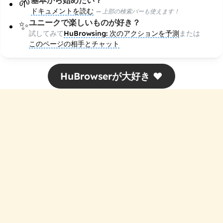
基本から始めたい？
🌱
ドキュメントを読む
—
上部の検索バーも使えます！
ユニークで楽しいものが好き？
✨
試してみて
HuBrowsing: 次のアクションを予測
または
このページの相手とチャット
HuBrowserが大好き ❤️